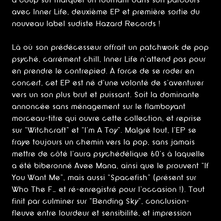
à coup sûr marquer un tournant dans son parcours
avec Inner Life, deuxième EP et première sortie du
nouveau label sudiste Hazard Records !
Là où son prédécesseur offrait un patchwork de pop
psyché, carrément chill, Inner Life n’attend pas pour
en prendre le contrepied. À force de se roder en
concert, cet EP est né d’une volonté de s’aventurer
vers un son plus brut et puissant. Soit la dominante
annoncée sans ménagement sur le flamboyant
morceau-titre qui ouvre cette collection, et reprise
sur “Witchcraft” et “I’m A Toy”. Malgré tout, l’EP se
fraye toujours un chemin vers la pop, sans jamais
mettre de côté l’aura psychédélique 60’s à laquelle
a été biberonné Avee Mana, ainsi que le prouvent “If
You Want Me”, mais aussi “Spacefish” (présent sur
Who The F… et ré-enregistré pour l’occasion !). Tout
finit par culminer sur “Bending Sky”, conclusion-
fleuve entre lourdeur et sensibilité, et impression