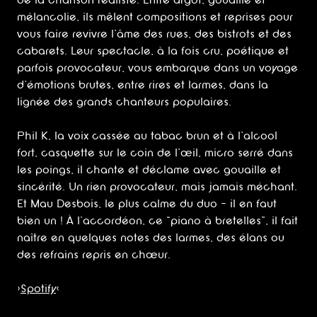
de la chanson réaliste. Entre argot, gouaille et
mélancolie, ils mêlent compositions et reprises pour
vous faire revivre l’âme des rues, des bistrots et des
cabarets. Leur spectacle, à la fois cru, poétique et
parfois provocateur, vous embarque dans un voyage
d’émotions brutes, entre rires et larmes, dans la
lignée des grands chanteurs populaires.
Phil K, la voix cassée au tabac brun et à l’alcool
fort, casquette sur le coin de l’œil, micro serré dans
les poings, il chante et déclame avec gouaille et
sincérité. Un rien provocateur, mais jamais méchant.
Et Mau Desbois, le plus calme du duo — il en faut
bien un ! À l’accordéon, ce “piano à bretelles”, il fait
naître en quelques notes des larmes, des élans ou
des refrains repris en chœur.
>
Spotify
<