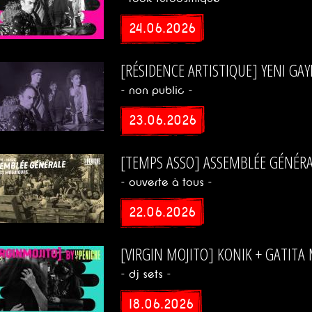
24.06.2026
[RÉSIDENCE ARTISTIQUE] YENI GA
- non public -
23.06.2026
[TEMPS ASSO] ASSEMBLÉE GÉNÉRA
- ouverte à tous -
22.06.2026
[VIRGIN MOJITO] KONIK + GATIT
- dj sets -
18.06.2026