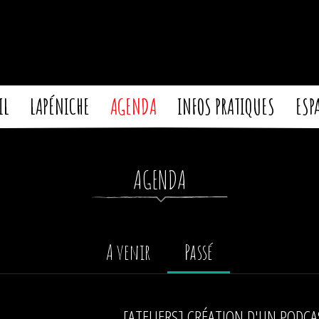
IL
LAPÉNICHE
AGENDA
INFOS PRATIQUES
ESP
AGENDA
A venir
Passé
[ATELIERS] CRÉATION D'UN PODCA