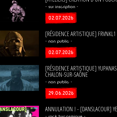
- sur inscription -
02.07.2026
[RÉSIDENCE ARTISTIQUE] FRVNKL1 
- non public -
02.07.2026
[RÉSIDENCE ARTISTIQUE] YUPANAS
CHALON-SUR-SAÔNE
- non public -
29.06.2026
ANNULATION ! - [DANSLACOUR] Y
- rock turcosmique -