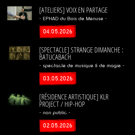
Expérimental
[ATELIERS] VOIX EN PARTAGE
Indus
- EPHAD du Bois de Menuse -
04.05.2026
Punk
Noise
[SPECTACLE] STRANGE DIMANCHE :
BATUCABACH
- spectacle de musique & de magie -
Psychobilly
03.05.2026
Garage
[RÉSIDENCE ARTISTIQUE] KLR
PROJECT / HIP-HOP
Rock
- non public -
Stoner
02.05.2026
Metal