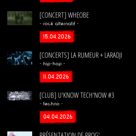
Trad
[CONCERT] WHEOBE
Latino
- rock alternatif -
15.04.2026
Tzigane
[CONCERTS] LA RUMEUR + LARADJI
Afro
- hip-hop -
11.04.2026
Oriental
[CLUB] U'KNOW TECH'NOW #3
World
- techno -
Ragga
04.04.2026
PRÉSENTATION DE PROG'
Reggae