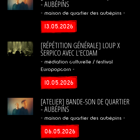
- AUBÉPINS
- maison de quartier des aubépins -
2016/2017
13.05.2026
[RÉPÉTITION GÉNÉRALE] LOUP X
2015/2016
SERPICO AVEC L'ECDAM
- médiation culturelle / festival
2014/2015
Europopcorn -
10.05.2026
Genres
[ATELIER] BANDE-SON DE QUARTIER
Pop
- AUBÉPINS
- maison de quartier des aubépins -
Folk
06.05.2026