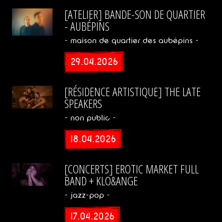
[ATELIER] BANDE-SON DE QUARTIER
Doom
- AUBÉPINS
- maison de quartier des aubépins -
Ciné-
Concert
29.04.2026
Danse
[RÉSIDENCE ARTISTIQUE] THE LATE
SPEAKERS
Marionnettes
- non public -
18.04.2026
Jeune
Public
[CONCERTS] EROTIC MARKET FULL
Country
BAND + KLO&ANGE
- jazz-pop -
Chanson
17.04.2026